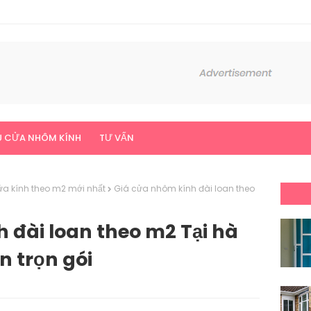
 CỬA NHÔM KÍNH
TƯ VẤN
a kính theo m2 mới nhất
Giá cửa nhôm kính đài loan theo
 đài loan theo m2 Tại hà
n trọn gói