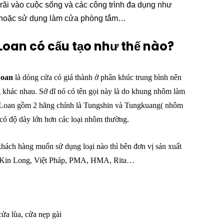
 rãi vào cuộc sống và các công trình đa dụng như
ủ hoặc sử dụng làm cửa phòng tắm…
oan có cấu tạo như thế nào?
Loan
là dòng cửa có giá thành ở phân khúc trung bình nên
 khác nhau. Sở dĩ nó có tên gọi này là do khung nhôm làm
 Loan gồm 2 hãng chính là Tungshin và Tungkuang( nhôm
có độ dày lớn hơn các loại nhôm thường.
khách hàng muốn sử dụng loại nào thì bên đơn vị sản xuất
iện Kin Long, Việt Pháp, PMA, HMA, Rita…
ửa lùa, cửa nẹp gài