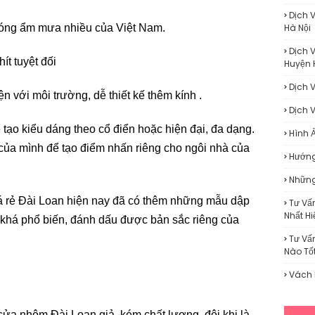
Dịch 
 nóng ẩm mưa nhiều của Việt Nam.
Hà Nội
Dịch 
ít tuyệt đối
Huyện 
Dịch 
n với môi trường, dễ thiết kế thêm kính .
Dịch 
ể tạo kiểu dáng theo cổ điển hoặc hiện đại, đa dạng.
Hình 
của mình để tạo điểm nhấn riêng cho ngôi nhà của
Hướng
Những
á rẻ Đài Loan hiện nay đã có thêm những mẫu dập
Tư Vấ
Nhất H
ch khá phổ biến, đánh dấu được bản sắc riêng của
Tư Vấ
Nào Tố
Vách 
cửa nhôm Đài Loan giả, kém chất lượng, đôi khi là