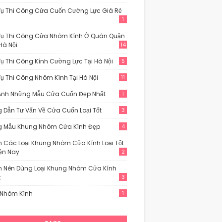
Vụ Thi Công Cửa Cuốn Cường Lực Giá Rẻ
1
Vụ Thi Công Cửa Nhôm Kính Ở Quán Quận
Hà Nội
14
Vụ Thi Công Kính Cường Lực Tại Hà Nội
5
Vụ Thi Công Nhôm Kính Tại Hà Nội
11
Ảnh Những Mẫu Cửa Cuốn Đẹp Nhất
1
 Dẫn Tư Vấn Về Cửa Cuốn Loại Tốt
3
 Mẫu Khung Nhôm Cửa Kính Đẹp
4
n Các Loại Khung Nhôm Cửa Kính Loại Tốt
iện Nay
2
n Nên Dùng Loại Khung Nhôm Cửa Kính
t
3
Nhôm Kính
1