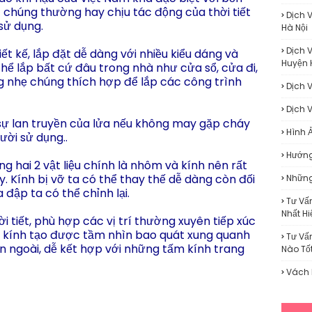
c chúng thường hay chịu tác động của thời tiết
Dịch 
sử dụng.
Hà Nội
Dịch 
ết kế, lắp đặt dễ dàng với nhiều kiểu dáng và
Huyện 
ể lắp bất cứ đâu trong nhà như cửa sổ, cửa đi,
ng nhẹ chúng thích hợp để lắp các công trình
Dịch 
Dịch 
sự lan truyền của lửa nếu không may gặp cháy
Hình 
ười sử dụng..
Hướng
g hai 2 vật liệu chính là nhôm và kính nên rất
. Kính bị vỡ ta có thể thay thế dễ dàng còn đối
Những
đập ta có thể chỉnh lại.
Tư Vấ
Nhất H
i tiết, phù hợp các vị trí thường xuyên tiếp xúc
 kính tạo được tầm nhìn bao quát xung quanh
Tư Vấ
 ngoài, dễ kết hợp với những tấm kính trang
Nào Tố
Vách 