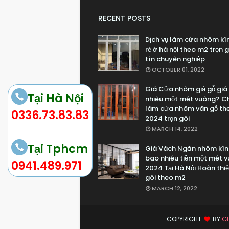
RECENT POSTS
Dịch vụ làm cửa nhôm kí
rẻ ở hà nội theo m2 trọn g
tín chuyên nghiệp
OCTOBER 01, 2022
Giá Cửa nhôm giả gỗ giá
Tại Hà Nội
nhiêu một mét vuông? Ch
làm cửa nhôm vân gỗ th
0336.73.83.83
2024 trọn gói
MARCH 14, 2022
Tại Tphcm
Giá Vách Ngăn nhôm kín
bao nhiêu tiền một mét 
0941.489.971
2024 Tại Hà Nội Hoàn thiệ
gói theo m2
MARCH 12, 2022
COPYRIGHT
BY
GI