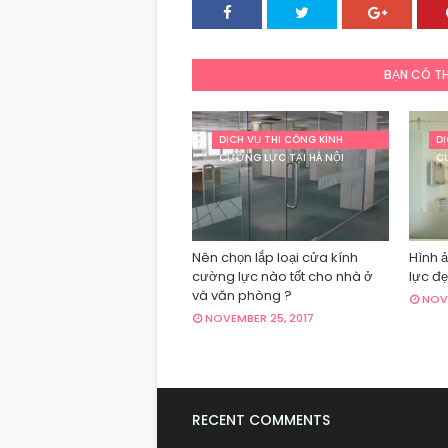
BẠN CÓ TH
DỊCH VỤ THI CÔNG KÍNH
DỊ
CƯỜNG LỰC TẠI HÀ NỘI
C
Nên chọn lắp loại cửa kính
Hình 
cường lực nào tốt cho nhà ở
lực đẹ
và văn phòng ?
NOVE
NOVEMBER 25, 2017
RECENT COMMENTS