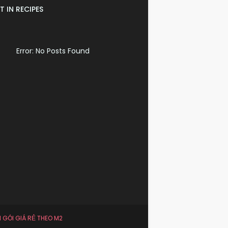
T IN RECIPES
Error: No Posts Found
N GÓI GIÁ RẺ THEO M2