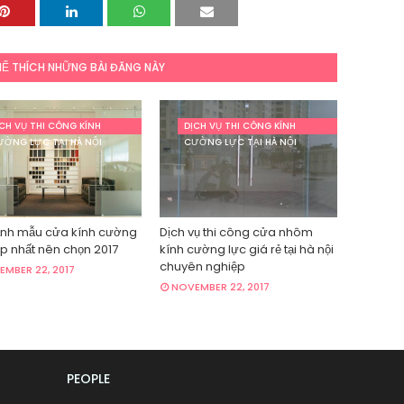
Ể THÍCH NHỮNG BÀI ĐĂNG NÀY
CH VỤ THI CÔNG KÍNH
DỊCH VỤ THI CÔNG KÍNH
ƯỜNG LỰC TẠI HÀ NỘI
CƯỜNG LỰC TẠI HÀ NỘI
ảnh mẫu cửa kính cường
Dịch vụ thi công cửa nhôm
p nhất nên chọn 2017
kính cường lực giá rẻ tại hà nội
chuyên nghiệp
MBER 22, 2017
NOVEMBER 22, 2017
PEOPLE