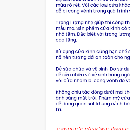
mùa rõ rệt. Với các loại cửa khá
dễ bị cong vênh trong quá trình 
Trọng lượng nhẹ giúp thi công thi
mẫu mã. Sản phẩm cửa kính có th
nhà tắm. Đặc biệt với trọng lượ
cao tầng.
Sử dụng cửa kính cũng hạn chế 
nổ nên tương đối an toàn cho ng
Dễ sửa chữa và vệ sinh: Do sử dụn
dễ sửa chữa và vệ sinh hàng ngày
với cửa nhôm bị cong vênh do va 
Không chịu tác động dưới mọi thờ
ánh sáng mặt trời. Thẩm mỹ cửa
dễ dàng quan sát khung cảnh bên
trí.
Dịch Vụ Của Cửa Kính Cường lực