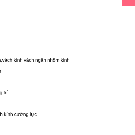
ính,vách kính vách ngăn nhôm kính
h
 trí
ch kính cường lực