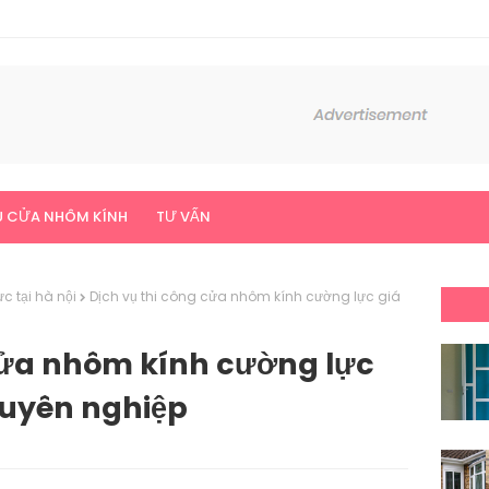
 CỬA NHÔM KÍNH
TƯ VẤN
c tại hà nội
Dịch vụ thi công cửa nhôm kính cường lực giá
cửa nhôm kính cường lực
chuyên nghiệp