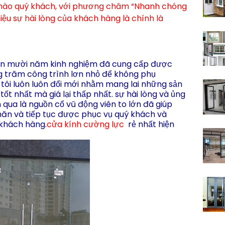
chào quý khách, với phương châm “Nhanh chóng
iệu sự hài lòng của khách hàng là chính là
ơn mười năm kinh nghiệm đã cung cấp được
 trăm công trình lơn nhỏ để không phụ
ôi luôn luôn đổi mới nhằm mang lai những sản
tốt nhất mà giá lại
thấp
nhất. sự hài lòng và ủng
ua là nguồn cổ vũ động viên to lớn đã giúp
hăn và tiếp tục được phục vụ quý khách và
 khách hàng.
cửa kính cường lực
rẻ nhất hiện