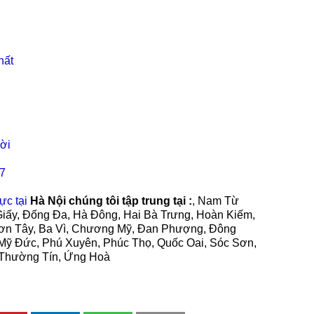
hất
đời
/7
ực tại
Hà Nội chúng tôi tập trung tại :
, Nam Từ
Giấy, Đống Đa, Hà Đông, Hai Bà Trưng, Hoàn Kiếm,
Sơn Tây, Ba Vì, Chương Mỹ, Đan Phượng, Đông
 Mỹ Đức, Phú Xuyên, Phúc Thọ, Quốc Oai, Sóc Sơn,
, Thường Tín, Ứng Hoà