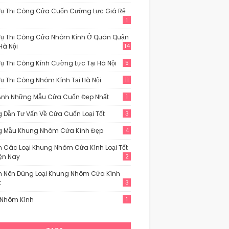
Vụ Thi Công Cửa Cuốn Cường Lực Giá Rẻ
1
Vụ Thi Công Cửa Nhôm Kính Ở Quán Quận
Hà Nội
14
Vụ Thi Công Kính Cường Lực Tại Hà Nội
5
Vụ Thi Công Nhôm Kính Tại Hà Nội
11
Ảnh Những Mẫu Cửa Cuốn Đẹp Nhất
1
 Dẫn Tư Vấn Về Cửa Cuốn Loại Tốt
3
 Mẫu Khung Nhôm Cửa Kính Đẹp
4
n Các Loại Khung Nhôm Cửa Kính Loại Tốt
iện Nay
2
n Nên Dùng Loại Khung Nhôm Cửa Kính
t
3
Nhôm Kính
1