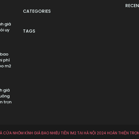
RECEN
CATEGORIES
nh giá
ói uy
TAGS
 bao
i phí
eo m2
h giá
vuông
n trọn
Á CỬA NHÔM KÍNH GIÁ BAO NHIÊU TIỀN 1M2 TẠI HÀ NỘI 2024 HOÀN THIỆN TRỌ