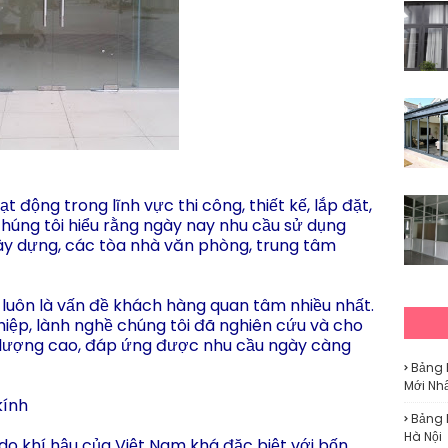
động trong lĩnh vực thi công, thiết kế, lắp đặt,
húng tôi hiểu rằng ngày nay nhu cầu sử dụng
ây dựng, các tòa nhà văn phòng, trung tâm
 luôn là vấn đề khách hàng quan tâm nhiều nhất.
hiệp, lành nghề chúng tôi đã nghiên cứu và cho
t lượng cao, đáp ứng được nhu cầu ngày càng
Bảng 
Mới Nh
kính
Bảng 
Hà Nội
 do khí hậu của Việt Nam khá đặc biệt với bốn